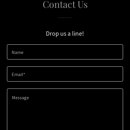
Contact Us
Drop us a line!
Name
Email*